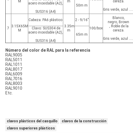
M
m
cereza.
acero inoxidable (A2),
50m m
Gris verde, azul .....
SUS316 (A4)
Blanco,
Cabeza: PA6 plástico
2 - 9/16"
negro, Brown
3.15X65M
3.35m
, Roble de la
7
Clavo: SUS304 de
100/box
M
m
cereza.
acero inoxidable (A2),
65m m
Gris verde, azul .....
SUS316 (A4)
Número del color de RAL para la referencia
RAL9005
RAL5011
RAL1011
RAL8017
RAL6009
RAL7016
RAL8003
RAL9010
Etc.
clavos plásticos del casquillo
clavos de la construcción
clavos superiores plásticos