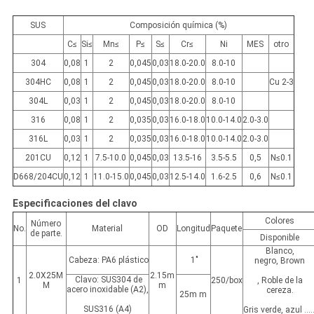
SUS
Composición química (%)
C≤
Si≤
Mn≤
P≤
S≤
Cr≤
Ni
MES
otro
304
0,08
1
2
0,045
0,03
18.0-20.0
8.0-10
304HC
0,08
1
2
0,045
0,03
18.0-20.0
8.0-10
Cu 2-3
304L
0,03
1
2
0,045
0,03
18.0-20.0
8.0-10
316
0,08
1
2
0,035
0,03
16.0-18.0
10.0-14.0
2.0-3.0
316L
0,03
1
2
0,035
0,03
16.0-18.0
10.0-14.0
2.0-3.0
201CU
0,12
1
7.5-10.0
0,045
0,03
13.5-16
3.5-5.5
0,5
N≤0.1
D668/204CU
0,12
1
11.0-15.0
0,045
0,03
12.5-14.0
1.6-2.5
0,6
N≤0.1
Especificaciones del clavo
Colores
Número
No.
Material
OD
Longitud
Paquete
de parte.
Disponible
Blanco,
Cabeza: PA6 plástico
1"
negro, Brown
2.0X25M
2.15m
Clavo: SUS304 de
1
250/box
, Roble de la
M
m
acero inoxidable (A2),
cereza.
25m m
SUS316 (A4)
Gris verde, azul .....