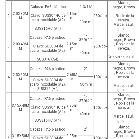
Blanco,
Cabeza: PA6 plástico
1-3/16”
negro, Brown
2.0X30M
2.15m
Clavo: SUS304HC de
2
250/box
, Roble de la
M
m
acero inoxidable (A2),
cereza.
30m m
Verde, azul,
SUS316HC (A4)
gris ......
1-
Blanco,
Cabeza: PA6 plástico
37/64 “
negro, Brown
2.0X40M
2.15m
, Roble de la
3
Clavo: SUS304 de
250/box
M
m
cereza.
acero inoxidable (A2),
40m m
Gris verde, azul .....
SUS316 (A4)
Blanco,
negro, Brown
Cabeza: PA6 plástico
2"
, Roble de la
2.5X50M
2.65M
4
100/box
cereza.
M
M
Clavo: SUS304 de
acero inoxidable (A2),
50m m
Verde, azul,
SUS316 (A4)
gris ......
Blanco,
1-
Cabeza: PA6 plástico
negro, Brown
37/64 “
, Roble de la
3.15X40M
3.35m
Clavo: SUS304HC de
5
100/box
cereza.
M
m
acero inoxidable (A2),
40m m
Verde, azul,
SUS316HC (A4)
gris ......
Blanco,
Cabeza: PA6 plástico
2"
negro, Brown
3.15X50M
3.35m
, Roble de la
6
Clavo: SUS304 de
100/box