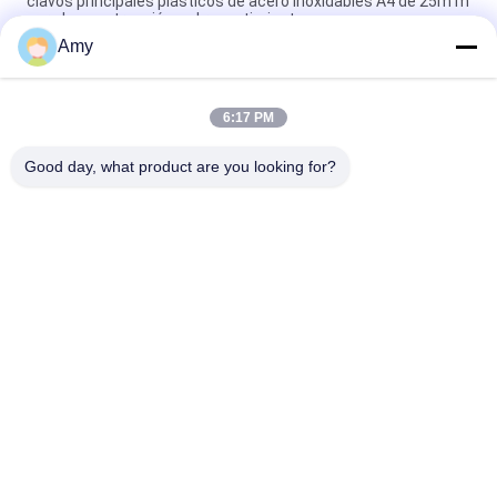
clavos principales plásticos de acero inoxidables A4 de 25m m
para la construcción y el revestimiento
Amy
50m m x 2.65m m Ring Shank Plastic Cap Roofing anular clava
el grado de acero inoxidable A4
6:17 PM
Clavos principales plásticos del OEM 65m m, fuera de la
construcción y de clavos del edificio
Good day, what product are you looking for?
Categorías Populares
Todos
Clavos De Acero 
Clavos Principales 
Inoxidables
Plásticos
Clavos De La Caña 
Clavos De La Caña 
Del Anillo
Del Tornillo
Clavos Principales 
Clavos De La Caña 
Planos
De La Torsión
Clavos Lisos De La 
Clavos De La Bobina 
Caña
Del Acero Inoxidable