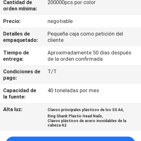
Cantidad de
200000pcs por color
orden mínima:
CONTROL
Precio:
negotiable
DE
Detalles de
Pequeña caja como petición del
CALIDAD
empaquetado:
cliente
Tiempo de
Aproximadamente 50 días después
ÉNTRENOS
entrega:
de la orden confirmada
EN
Condiciones de
T/T
CONTACTO
pago:
CON
Capacidad de
40 toneladas por mes
la fuente:
PIDA
Alta luz:
,
Clavos principales plásticos de los SS A4
,
Ring Shank Plastic Head Nails
UNA
Clavos plásticos de acero inoxidables de la
cabeza A2
CITA