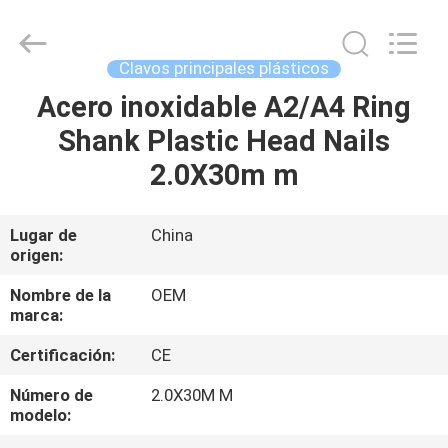
2026
Yuanjia
Leren
Business
License.
Clavos principales plásticos
All
Rights
Reserved.
Acero inoxidable A2/A4 Ring
HOGAR
Shank Plastic Head Nails
PRODUCTOS
2.0X30m m
SOBRE
Lugar de
China
origen:
NOSOTROS
Nombre de la
OEM
marca:
VIAJE
Certificación:
CE
DE
LA
Número de
2.0X30M M
modelo:
FÁBRICA