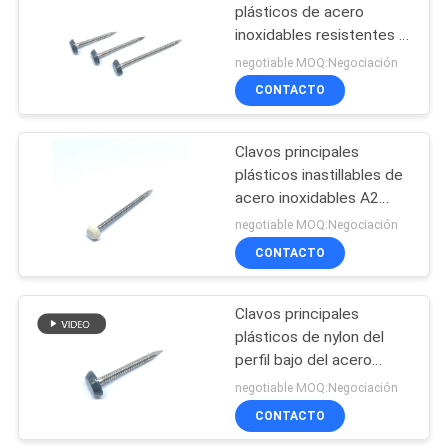
plásticos de acero
inoxidables resistentes a
la corrosión con 12m m
negotiable MOQ:Negociación
van a las placas de UPVC
CONTACTO
Clavos principales
plásticos inastillables de
acero inoxidables A2
para la faja y el sofito
negotiable MOQ:Negociación
CONTACTO
Clavos principales
plásticos de nylon del
perfil bajo del acero
inoxidable 316 para
negotiable MOQ:Negociación
Roofline
CONTACTO