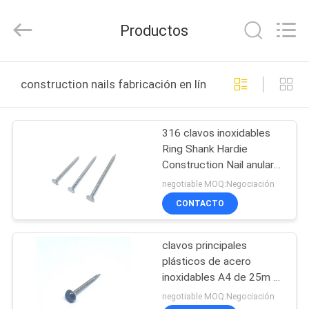
2026
Yuanjia
Leren
Productos
Business
License.
All
Rights
Reserved.
HOGAR
construction nails fabricación en línea
PRODUCTOS
316 clavos inoxidables
Ring Shank Hardie
SOBRE
Construction Nail anular
NOSOTROS
del grado
negotiable MOQ:Negociación
CONTACTO
VIAJE
clavos principales
DE
plásticos de acero
LA
inoxidables A4 de 25m m
para la construcción y el
FÁBRICA
negotiable MOQ:Negociación