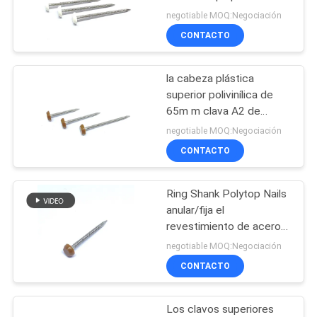
construcción exterior
negotiable MOQ:Negociación
MAPA
CONTACTO
DEL
SITIO
la cabeza plástica
superior polivinílica de
PRIVACY
65m m clava A2 de
acero inoxidable Ring
negotiable MOQ:Negociación
POLICY
Shank Nails/pernos
CONTACTO
Ring Shank Polytop Nails
anular/fija el
revestimiento de acero
inoxidable 40m m
negotiable MOQ:Negociación
CONTACTO
Los clavos superiores