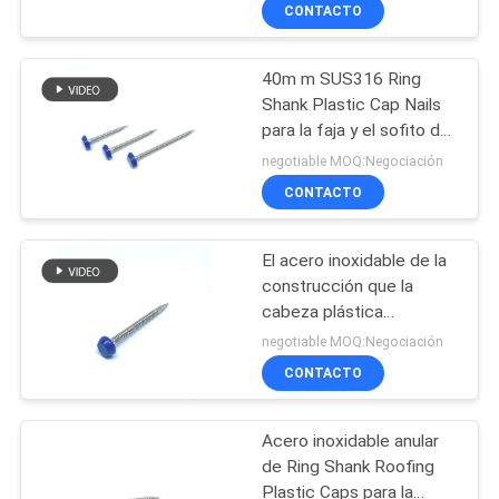
revestimiento
CONTACTO
CONTROL
40m m SUS316 Ring
DE
Shank Plastic Cap Nails
CALIDAD
para la faja y el sofito de
fijación
negotiable MOQ:Negociación
ÉNTRENOS
CONTACTO
EN
El acero inoxidable de la
CONTACTO
construcción que la
CON
cabeza plástica
clava/que fija el top
negotiable MOQ:Negociación
polivinílico SUS316 fija
CONTACTO
PIDA
30m m
UNA
Acero inoxidable anular
CITA
de Ring Shank Roofing
Plastic Caps para la