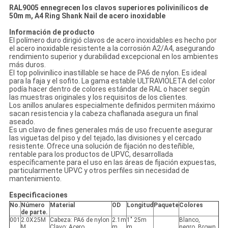
RAL9005 ennegrecen los clavos superiores polivinílicos de
50m m, A4 Ring Shank Nail de acero inoxidable
Información de producto
El polímero duro dirigió clavos de acero inoxidables es hecho por
el acero inoxidable resistente a la corrosión A2/A4, asegurando
rendimiento superior y durabilidad excepcional en los ambientes
más duros.
El top polivinílico inastillable se hace de PA6 de nylon. Es ideal
para la faja y el sofito. La gama estable ULTRAVIOLETA del color
podía hacer dentro de colores estándar de RAL o hacer según
las muestras originales y los requisitos de los clientes.
Los anillos anulares especialmente definidos permiten máximo
sacan resistencia y la cabeza chaflanada asegura un final
aseado.
Es un clavo de fines generales más de uso frecuente asegurar
las viguetas del piso y del tejado, las divisiones y el cercado
resistente. Ofrece una solución de fijación no desteñible,
rentable para los productos de UPVC, desarrollada
específicamente para el uso en las áreas de fijación expuestas,
particularmente UPVC y otros perfiles sin necesidad de
mantenimiento.
Especificaciones
No.
Número
Material
OD
Longitud
Paquete
Colores
de parte.
001
2.0X25M
Cabeza: PA6 de nylon
2.1m
1" 25m
Blanco,
M
Clavo: Acero
m
m
negro, Brown,