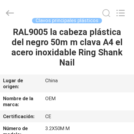
2026
Yuanjia
Leren
Business
License.
Clavos principales plásticos
All
Rights
Reserved.
RAL9005 la cabeza plástica
HOGAR
del negro 50m m clava A4 el
PRODUCTOS
acero inoxidable Ring Shank
Nail
SOBRE
NOSOTROS
Lugar de
China
origen:
VIAJE
Nombre de la
OEM
marca:
DE
Certificación:
CE
LA
FÁBRICA
Número de
3.2X50M M