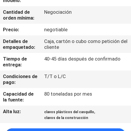
modelo:
Cantidad de
Negociación
CONTROL
orden mínima:
DE
Precio:
negotiable
CALIDAD
Detalles de
Caja, cartón o cubo como petición del
empaquetado:
cliente
ÉNTRENOS
Tiempo de
40-45 días después de confirmado
EN
entrega:
CONTACTO
Condiciones de
T/T o L/C
CON
pago:
Capacidad de
80 toneladas por mes
PIDA
la fuente:
UNA
Alta luz:
,
clavos plásticos del casquillo
clavos de la construcción
CITA