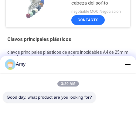
cabeza del sofito
negotiable MOQ:Negociación
CONTACTO
Clavos principales plásticos
clavos principales plásticos de acero inoxidables A4 de 25m m
para la construcción y el revestimiento
Amy
50m m x 2.65m m Ring Shank Plastic Cap Roofing anular clava
el grado de acero inoxidable A4
3:20 AM
Clavos principales plásticos del OEM 65m m, fuera de la
construcción y de clavos del edificio
Good day, what product are you looking for?
Categorías Populares
Todos
Clavos De Acero 
Clavos Principales 
Inoxidables
Plásticos