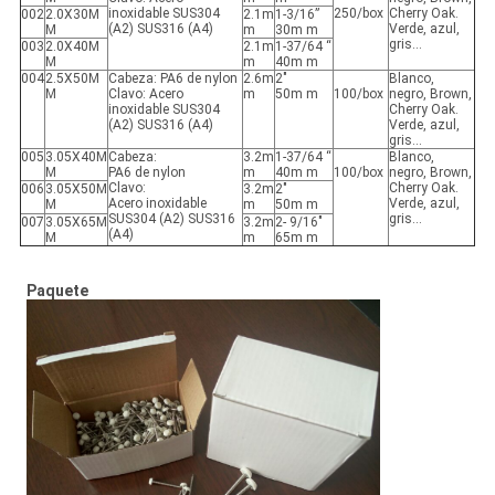
inoxidable SUS304
250/box
Cherry Oak.
002
2.0X30M
2.1m
1-3/16”
(A2) SUS316 (A4)
Verde, azul,
M
m
30m m
gris…
003
2.0X40M
2.1m
1-37/64 “
M
m
40m m
004
2.5X50M
Cabeza: PA6 de nylon
2.6m
2"
Blanco,
M
Clavo: Acero
m
50m m
100/box
negro, Brown,
inoxidable SUS304
Cherry Oak.
(A2) SUS316 (A4)
Verde, azul,
gris…
005
3.05X40M
Cabeza:
3.2m
1-37/64 “
Blanco,
M
PA6 de nylon
m
40m m
100/box
negro, Brown,
Clavo:
Cherry Oak.
006
3.05X50M
3.2m
2"
Acero inoxidable
Verde, azul,
M
m
50m m
SUS304 (A2) SUS316
gris…
007
3.05X65M
3.2m
2- 9/16"
(A4)
M
m
65m m
Paquete