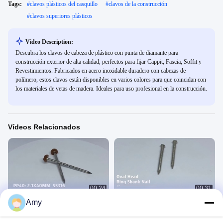
Tags:
#
clavos plásticos del casquillo
#
clavos de la construcción
#
clavos superiores plásticos
Video Description:
Descubra los clavos de cabeza de plástico con punta de diamante para
construcción exterior de alta calidad, perfectos para fijar Cappit, Fascia, Soffit y
Revestimientos. Fabricados en acero inoxidable duradero con cabezas de
polímero, estos clavos están disponibles en varios colores para que coincidan con
los materiales de vetas de madera. Ideales para uso profesional en la construcción.
Vídeos Relacionados
00:24
00:31
Amy
Clavija con cabeza de plástico de
Clavos de acero inoxidable con
acero inoxidable
cabeza ovalada
塑料帽钉视频
不锈钢钉视频