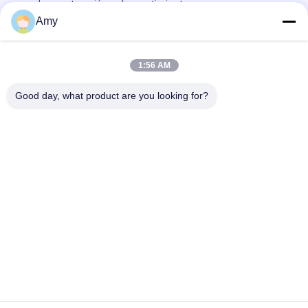
para la construcción y el revestimiento
Amy
50m m x 2.65m m Ring Shank Plastic Cap Roofing anular clava
el grado de acero inoxidable A4
1:56 AM
Clavos principales plásticos del OEM 65m m, fuera de la
construcción y de clavos del edificio
Good day, what product are you looking for?
Categorías Populares
Todos
Clavos De Acero 
Clavos Principales 
Inoxidables
Plásticos
Clavos De La Caña 
Clavos De La Caña 
Del Anillo
Del Tornillo
Clavos Principales 
Clavos De La Caña 
Planos
De La Torsión
Clavos Lisos De La 
Clavos De La Bobina 
Caña
Del Acero Inoxidable