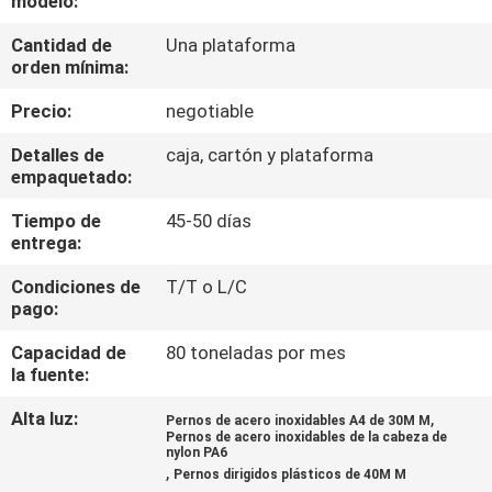
modelo:
Cantidad de
Una plataforma
CONTROL
orden mínima:
DE
Precio:
negotiable
CALIDAD
Detalles de
caja, cartón y plataforma
empaquetado:
ÉNTRENOS
Tiempo de
45-50 días
EN
entrega:
CONTACTO
Condiciones de
T/T o L/C
CON
pago:
Capacidad de
80 toneladas por mes
PIDA
la fuente:
UNA
Alta luz:
,
Pernos de acero inoxidables A4 de 30M M
Pernos de acero inoxidables de la cabeza de
CITA
nylon PA6
,
Pernos dirigidos plásticos de 40M M