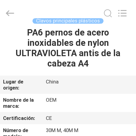
2026
Yuanjia
Leren
Business
License.
Clavos principales plásticos
All
Rights
Reserved.
PA6 pernos de acero
HOGAR
inoxidables de nylon
PRODUCTOS
ULTRAVIOLETA antis de la
cabeza A4
SOBRE
NOSOTROS
Lugar de
China
origen:
VIAJE
Nombre de la
OEM
marca:
DE
Certificación:
CE
LA
FÁBRICA
Número de
30M M, 40M M