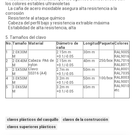
los colores estables ultravioletas
La caña de acero inoxidable asegura alta resistencia a la
corrosión
Resistente al ataque químico
Cabeza del perfil bajo y resistencia extraible máxima
Estabilidad de alta resistencia, alta
5. Tamaños del clavo
No.
Tamaño
Material
Diámetro de
Longitud
Paquete
Colores
caña
1
2.0X30M
2.15m m
30m m
RAL9005
M
+0.1/-0.05
RAL9016
Cabeza: PA6 de
250/box
RAL7016
2
2.0X40M
2.15m m
40m m
nylon
RAL8017
M
+0.1/-0.05
Clavo:
RAL8001
3
2.5X50M
2.7m m
50m m
SS316 (A4)
RAL7035
M
+0.1/-0.05
RAL8003
100/box
4
3.0X50M
3.2m m
50m m
RAL9001
M
+0.1/-0.05
RAL9010
5
3.0X65M
3.2m m
65m m
etc.
M
+0.1/-0.05
clavos plásticos del casquillo
clavos de la construcción
clavos superiores plásticos