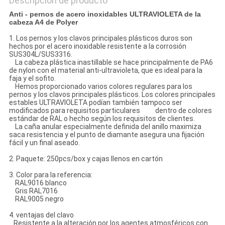
Descripción de producto
Anti - pernos de acero inoxidables ULTRAVIOLETA de la
cabeza A4 de Polyer
1. Los pernos y los clavos principales plásticos duros son
hechos por el acero inoxidable resistente a la corrosión
SUS304L/SUS3316.
La cabeza plástica inastillable se hace principalmente de PA6
de nylon con el material anti-ultravioleta, que es ideal para la
faja y el sofito.
Hemos proporcionado varios colores regulares para los
pernos y los clavos principales plásticos. Los colores principales
estables ULTRAVIOLETA podían también tampoco ser
modificados para requisitos particulares dentro de colores
estándar de RAL o hecho según los requisitos de clientes.
La caña anular especialmente definida del anillo maximiza
saca resistencia y el punto de diamante asegura una fijación
fácil y un final aseado.
2. Paquete: 250pcs/box y cajas llenos en cartón
3. Color para la referencia:
RAL9016 blanco
Gris RAL7016
RAL9005 negro
4. ventajas del clavo
Resistente a la alteración por los agentes atmosféricos con