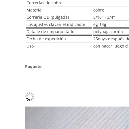
Correrías de cobre
Material
cobre
Correría OD (pulgada)
5/16" - 3/4"
Los ajustes clavan el indicador
6g-14g
Detalle de empaquetado
polybag, cartón
Fecha de expedición
25days después de
Uso
con hacer juego cl
Paquete