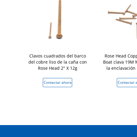
6 clavos
Clavos cuadrados del barco
Rose Head Cop
el barco,
del cobre liso de la caña con
Boat clava 19M M
cobre Rose
Rose Head 2" X 12g
la enclavación 
 antigua
 ahora
Contactar ahora
Contactar 