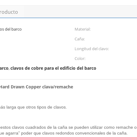
producto
os del barco
Material:
Caña:
Longitud del clavo:
Color:
arco
clavos de cobre para el edificio del barco
,
d Hard Drawn Copper clava/remache
s larga que otros tipos de clavos.
, estos clavos cuadrados de la caña se pueden utilizar como remache o 
ue agarra” poder que clavos redondos convencionales de la caña.