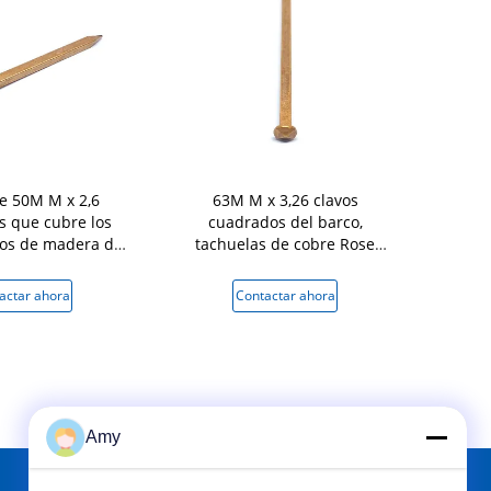
e 50M M x 2,6
63M M x 3,26 clavos
Clavos cuad
 que cubre los
cuadrados del barco,
del cobre li
avos de madera de
tachuelas de cobre Rose
Rose He
o del barco
Head Nails antigua
actar ahora
Contactar ahora
Conta
Amy