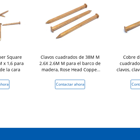
per Square
Clavos cuadrados de 38M M
Cobre d
 x 1,6 para
2.6X 2.6M M para el barco de
cuadrados
de la cara
madera, Rose Head Copper
clavos, cl
Nails
pulid
ahora
Contactar ahora
Cont