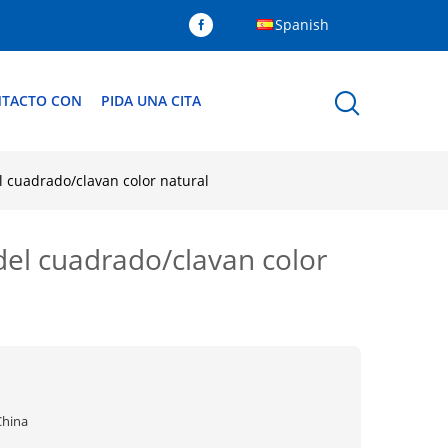
Spanish
NTACTO CON
PIDA UNA CITA
l cuadrado/clavan color natural
del cuadrado/clavan color
China