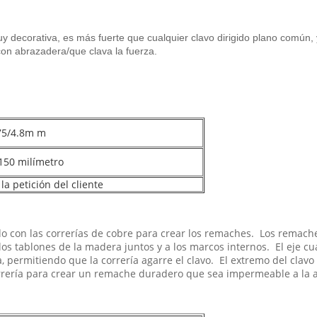
ecorativa, es más fuerte que cualquier clavo dirigido plano común, y a
con abrazadera/que clava la fuerza.
.75/4.8m m
150 milímetro
a petición del cliente
o con las correrías de cobre para crear los remaches. Los remac
los tablones de la madera juntos y a los marcos internos. El eje cu
, permitiendo que la correría agarre el clavo. El extremo del clavo
a correría para crear un remache duradero que sea impermeable a l