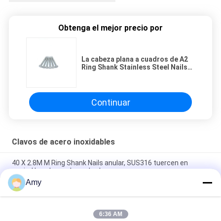
Obtenga el mejor precio por
La cabeza plana a cuadros de A2
Ring Shank Stainless Steel Nails
clava 50M M x 2,8
Continuar
Clavos de acero inoxidables
40 X 2.8M M Ring Shank Nails anular, SUS316 tuercen en
espiral los clavos de acabado
Amy
El acero inoxidable de la cabeza oval SUS316 clava a Ring
Shank For Wood 1.95X35M M
6:36 AM
316 clavos inoxidables Ring Shank Hardie Construction Nail