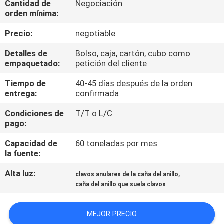
Cantidad de
Negociación
orden mínima:
CONTROL
Precio:
negotiable
DE
Detalles de
Bolso, caja, cartón, cubo como
CALIDAD
empaquetado:
petición del cliente
Tiempo de
40-45 días después de la orden
ÉNTRENOS
entrega:
confirmada
EN
Condiciones de
T/T o L/C
CONTACTO
pago:
CON
Capacidad de
60 toneladas por mes
la fuente:
PIDA
Alta luz:
,
clavos anulares de la caña del anillo
caña del anillo que suela clavos
UNA
CITA
MEJOR PRECIO