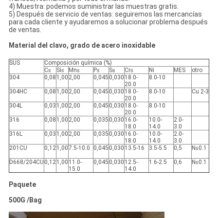
4) Muestra: podemos suministrar las muestras gratis.
5) Después de servicio de ventas: seguiremos las mercancías
para cada cliente y ayudaremos a solucionar problema después
de ventas.
Material del clavo, grado de acero inoxidable
SUS
Composición química (%)
C≤
Si≤
Mn≤
P≤
S≤
Cr≤
Ni
MES
otro
304
0,08
1,00
2,00
0,045
0,030
18.0-
8.0-10
20.0
304HC
0,08
1,00
2,00
0,045
0,030
18.0-
8.0-10
Cu 2-3
20.0
304L
0,03
1,00
2,00
0,045
0,030
18.0-
8.0-10
20.0
316
0,08
1,00
2,00
0,035
0,030
16.0-
10.0-
2.0-
18.0
14.0
3.0
316L
0,03
1,00
2,00
0,035
0,030
16.0-
10.0-
2.0-
18.0
14.0
3.0
201CU
0,12
1,00
7.5-10.0
0,045
0,030
13.5-16
3.5-5.5
0,5
N≤0.1
D668/204CU
0,12
1,00
11.0-
0,045
0,030
12.5-
1.6-2.5
0,6
N≤0.1
15.0
14.0
Paquete
500G /Bag