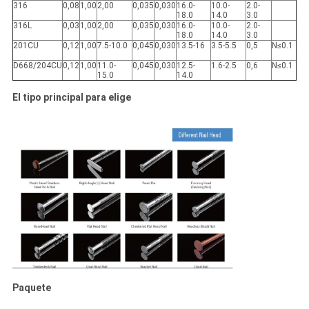
316
0,08
1,00
2,00
0,035
0,030
16.0-
10.0-
2.0-
18.0
14.0
3.0
316L
0,03
1,00
2,00
0,035
0,030
16.0-
10.0-
2.0-
18.0
14.0
3.0
201CU
0,12
1,00
7.5-10.0
0,045
0,030
13.5-16
3.5-5.5
0,5
N≤0.1
D668/204CU
0,12
1,00
11.0-
0,045
0,030
12.5-
1.6-2.5
0,6
N≤0.1
15.0
14.0
El tipo principal para elige
Paquete