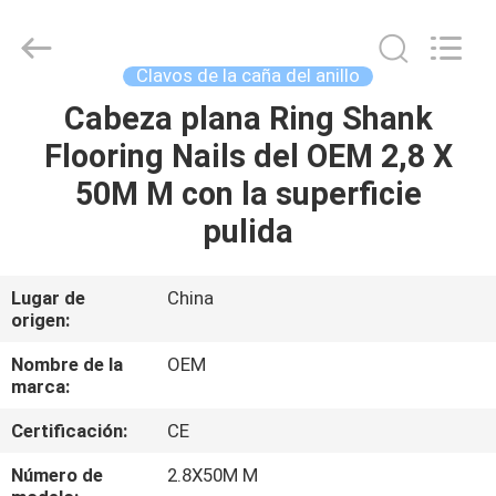
2026
Yuanjia
Leren
Business
License.
Clavos de la caña del anillo
All
Rights
Reserved.
Cabeza plana Ring Shank
HOGAR
Flooring Nails del OEM 2,8 X
PRODUCTOS
50M M con la superficie
pulida
SOBRE
NOSOTROS
Lugar de
China
origen:
VIAJE
Nombre de la
OEM
marca:
DE
Certificación:
CE
LA
FÁBRICA
Número de
2.8X50M M