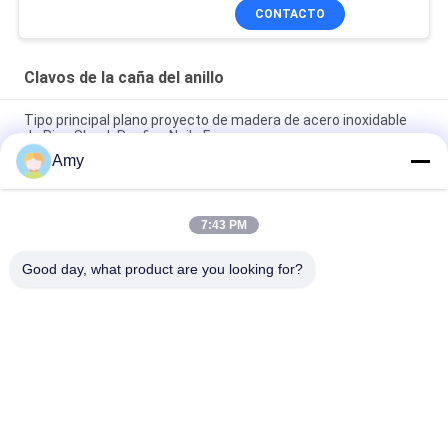
CONTACTO
Clavos de la caña del anillo
Tipo principal plano proyecto de madera de acero inoxidable
de Ring Shank Roofing Nails For
Amy
La cabeza de la sacudida pulió a Ring Shank Nails For Timbers
anular de acero inoxidable
7:43 PM
32M M x 1,9 protección plana a cuadros del moho de Ring
Shank Nails SUS316 de la cabeza
Good day, what product are you looking for?
Categorías Populares
Todos
Clavos De Acero 
Clavos Principales 
Inoxidables
Plásticos
Clavos De La Caña 
Clavos De La Caña 
Del Anillo
Del Tornillo