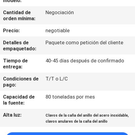
modelo:
Cantidad de
Negociación
CONTROL
orden mínima:
DE
Precio:
negotiable
CALIDAD
Detalles de
Paquete como petición del cliente
empaquetado:
ÉNTRENOS
Tiempo de
40-45 días después de confirmado
EN
entrega:
CONTACTO
Condiciones de
T/T o L/C
CON
pago:
Capacidad de
80 toneladas por mes
PIDA
la fuente:
UNA
Alta luz:
,
Clavos de la caña del anillo del acero inoxidable
clavos anulares de la caña del anillo
CITA