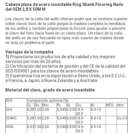
Cabeza plana de acero inoxidable Ring Shank Flooring Nails
del OEM 2,8 X 50M M
Los clavos de la caña del anillo ofrecen poder que se sostiene superior
sobre clavos lisos de la caña porque la madera completa la hendidura
de los anillos y también proporcionar la fricción para ayudar a prevenir
el clavo del forro hacia fuera en un cierto plazo. Un clavo de la caña
del anillo es de uso frecuente en tipos más suaves de madera donde
no está un problema el partir.
Ventajas de la compañía
1)
Proporcione los productos de alta calidad y los mejores
servicios por más de 20 años.
2) Certificación del sistema de gestión y del CE de la calidad del
SGS IS09001 para los clavos de acero inoxidables.
3) Experiencia rica en la exportación a Reino Unido, a los E.E.U.U.,
a Francia, a Japón, a Nueva Zelanda y a Australia.
Material del clavo, grado de acero inoxidable
SUS
Composición química (%)
C≤
Si≤
Mn≤
P≤
S≤
Cr≤
Ni
MES
otro
304
0,08
1,00
2,00
0,045
0,030
18.0-
8.0-10
20.0
304HC
0,08
1,00
2,00
0,045
0,030
18.0-
8.0-10
Cu 2-3
20.0
304L
0,03
1,00
2,00
0,045
0,030
18.0-
8.0-10
20.0