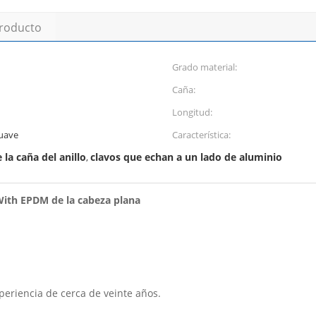
producto
Grado material:
Caña:
Longitud:
suave
Característica:
 la caña del anillo
clavos que echan a un lado de aluminio
,
 With EPDM de la cabeza plana
periencia de cerca de veinte años.