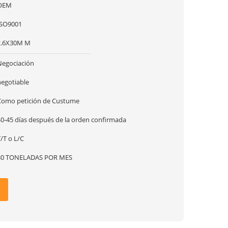
OEM
ISO9001
2.6X30M M
Negociación
negotiable
Como petición de Custume
40-45 días después de la orden confirmada
/T o L/C
30 TONELADAS POR MES