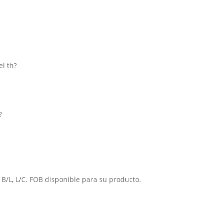
el th?
?
 B/L, L/C. FOB disponible para su producto.