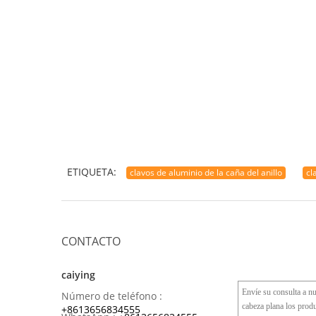
ETIQUETA:
clavos de aluminio de la caña del anillo
cl
CONTACTO
caiying
Número de teléfono :
+8613656834555