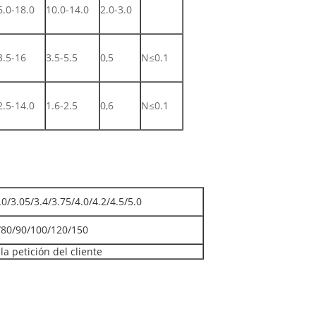
6.0-18.0
10.0-14.0
2.0-3.0
3.5-16
3.5-5.5
0,5
N≤0.1
2.5-14.0
1.6-2.5
0,6
N≤0.1
.0/3.05/3.4/3.75/4.0/4.2/4.5/5.0
/80/90/100/120/150
a petición del cliente