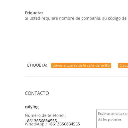
Etiquetas
Si usted requiere nombre de compañía, su código de l
ETIQUETA:
clavos anulares de la caña del anillo
Clavo
CONTACTO
caiying
Número de teléfono :
+8613656834555
WhatsApp :
+
8613656834555