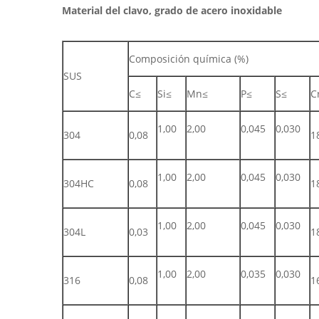
Material del clavo, grado de acero inoxidable
Composición química (%)
SUS
C≤
Si≤
Mn≤
P≤
S≤
C
1,00
2,00
0,045
0,030
304
0,08
1
1,00
2,00
0,045
0,030
304HC
0,08
1
1,00
2,00
0,045
0,030
304L
0,03
1
1,00
2,00
0,035
0,030
316
0,08
1