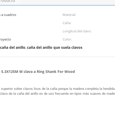
producto
s a cuadros
Material:
Caña:
Longitud del clavo:
proyecto
Color:
caña del anillo
caña del anillo que suela clavos
,
de 5.3X125M M clava a Ring Shank For Wood
 superior sobre clavos lisos de la caña porque la madera completa la hendidura
Un clavo de la caña del anillo es de uso frecuente en tipos más suaves de made