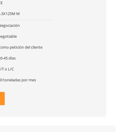
CE
5.3X125M M
Negociación
negotiable
omo petición del cliente
0-45 días
/T o L/C
80 toneladas por mes