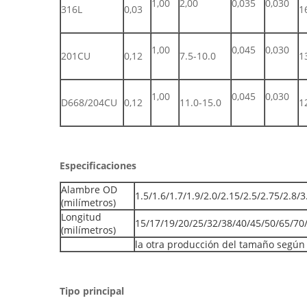
1,00
2,00
0,035
0,030
316L
0,03
1
1,00
0,045
0,030
201CU
0,12
7.5-10.0
1
1,00
0,045
0,030
D668/204CU
0,12
11.0-15.0
1
Especificaciones
Alambre OD
1.5/1.6/1.7/1.9/2.0/2.15/2.5/2.75/2.8/3
(milímetros)
Longitud
15/17/19/20/25/32/38/40/45/50/65/70
(milímetros)
la otra producción del tamaño según l
Tipo principal