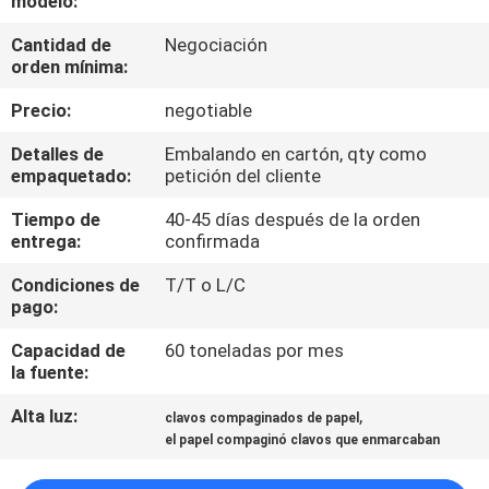
modelo:
Cantidad de
Negociación
CONTROL
orden mínima:
DE
Precio:
negotiable
CALIDAD
Detalles de
Embalando en cartón, qty como
empaquetado:
petición del cliente
ÉNTRENOS
Tiempo de
40-45 días después de la orden
EN
entrega:
confirmada
CONTACTO
Condiciones de
T/T o L/C
CON
pago:
Capacidad de
60 toneladas por mes
PIDA
la fuente:
UNA
Alta luz:
,
clavos compaginados de papel
el papel compaginó clavos que enmarcaban
CITA