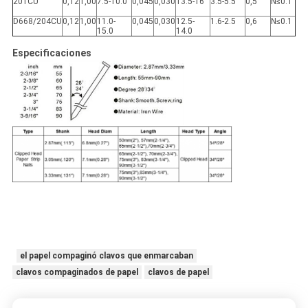
201CU
0,12
1,00
7.5-10.0
0,045
0,030
13.5-16
3.5-5.5
0,5
N≤0.1
D668/204CU
0,12
1,00
11.0-
0,045
0,030
12.5-
1.6-2.5
0,6
N≤0.1
15.0
14.0
Especificaciones
el papel compaginó clavos que enmarcaban
clavos compaginados de papel
clavos de papel