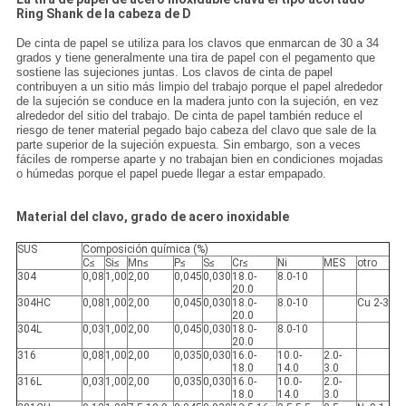
Ring Shank de la cabeza de D
De cinta de papel se utiliza para los clavos que enmarcan de 30 a 34
grados y tiene generalmente una tira de papel con el pegamento que
sostiene las sujeciones juntas. Los clavos de cinta de papel
contribuyen a un sitio más limpio del trabajo porque el papel alrededor
de la sujeción se conduce en la madera junto con la sujeción, en vez
alrededor del sitio del trabajo. De cinta de papel también reduce el
riesgo de tener material pegado bajo cabeza del clavo que sale de la
parte superior de la sujeción expuesta. Sin embargo, son a veces
fáciles de romperse aparte y no trabajan bien en condiciones mojadas
o húmedas porque el papel puede llegar a estar empapado.
Material del clavo, grado de acero inoxidable
SUS
Composición química (%)
C≤
Si≤
Mn≤
P≤
S≤
Cr≤
Ni
MES
otro
304
0,08
1,00
2,00
0,045
0,030
18.0-
8.0-10
20.0
304HC
0,08
1,00
2,00
0,045
0,030
18.0-
8.0-10
Cu 2-3
20.0
304L
0,03
1,00
2,00
0,045
0,030
18.0-
8.0-10
20.0
316
0,08
1,00
2,00
0,035
0,030
16.0-
10.0-
2.0-
18.0
14.0
3.0
316L
0,03
1,00
2,00
0,035
0,030
16.0-
10.0-
2.0-
18.0
14.0
3.0