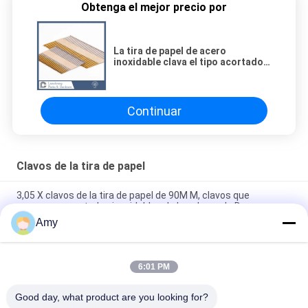
Obtenga el mejor precio por
La tira de papel de acero
inoxidable clava el tipo acortado
Ring Shank Long Life de la cabeza
de D
Continuar
Clavos de la tira de papel
3,05 X clavos de la tira de papel de 90M M, clavos que
enmarcan acortados inoxidables de la cabeza de D
Amy
Los clavos que enmarcaban compaginados de papel Ss de
2.87X70M M acortaron la protección principal del moho
6:01 PM
Clavos acortados de la tira de papel de la cabeza de D,
3.33X83M M lisos/Ring Shank Nails
Good day, what product are you looking for?