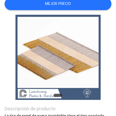
MEJOR PRECIO
MAPA
DEL
SITIO
PRIVACY
POLICY
Descripción de producto
La tira de papel de acero inoxidable clava el tipo acortado