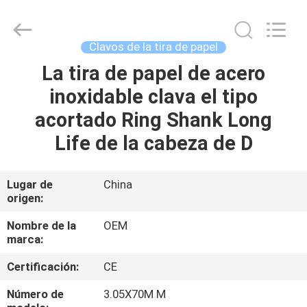
2026
Yuanjia
Leren
Business
License.
Clavos de la tira de papel
All
Rights
Reserved.
La tira de papel de acero
HOGAR
inoxidable clava el tipo
PRODUCTOS
acortado Ring Shank Long
Life de la cabeza de D
SOBRE
NOSOTROS
Lugar de
China
origen:
VIAJE
Nombre de la
OEM
marca:
DE
Certificación:
CE
LA
FÁBRICA
Número de
3.05X70M M