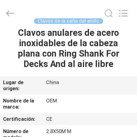
2026
Yuanjia
Leren
Business
License.
Clavos de la caña del anillo
All
Rights
Reserved.
Clavos anulares de acero
HOGAR
inoxidables de la cabeza
PRODUCTOS
plana con Ring Shank For
Decks And al aire libre
SOBRE
NOSOTROS
Lugar de
China
origen:
VIAJE
Nombre de la
OEM
marca:
DE
Certificación:
CE
LA
FÁBRICA
Número de
2.8X50M M