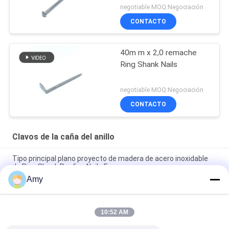
negotiable MOQ:Negociación
CONTACTO
40m m x 2,0 remache
Ring Shank Nails
negotiable MOQ:Negociación
CONTACTO
Clavos de la caña del anillo
Tipo principal plano proyecto de madera de acero inoxidable
de Ring Shank Roofing Nails For
Amy
La cabeza de la sacudida pulió a Ring Shank Nails For Timbers
anular de acero inoxidable
10:52 AM
32M M x 1,9 protección plana a cuadros del moho de Ring
Shank Nails SUS316 de la cabeza