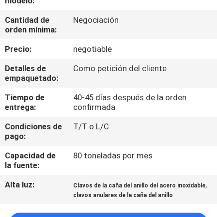
modelo:
Cantidad de
Negociación
CONTROL
orden mínima:
DE
Precio:
negotiable
CALIDAD
Detalles de
Como petición del cliente
empaquetado:
ÉNTRENOS
Tiempo de
40-45 días después de la orden
EN
entrega:
confirmada
CONTACTO
Condiciones de
T/T o L/C
CON
pago:
Capacidad de
80 toneladas por mes
PIDA
la fuente:
UNA
Alta luz:
,
Clavos de la caña del anillo del acero inoxidable
clavos anulares de la caña del anillo
CITA