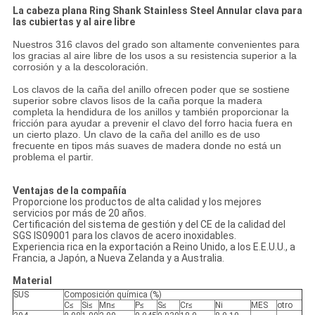
La cabeza plana Ring Shank Stainless Steel Annular clava para
las cubiertas y al aire libre
Nuestros 316 clavos del grado son altamente convenientes para
los gracias al aire libre de los usos a su resistencia superior a la
corrosión y a la descoloración.
Los clavos de la caña del anillo ofrecen poder que se sostiene
superior sobre clavos lisos de la caña porque la madera
completa la hendidura de los anillos y también proporcionar la
fricción para ayudar a prevenir el clavo del forro hacia fuera en
un cierto plazo. Un clavo de la caña del anillo es de uso
frecuente en tipos más suaves de madera donde no está un
problema el partir.
Ventajas de la compañía
Proporcione los productos de alta calidad y los mejores
servicios por más de 20 años.
Certificación del sistema de gestión y del CE de la calidad del
SGS IS09001 para los clavos de acero inoxidables.
Experiencia rica en la exportación a Reino Unido, a los E.E.U.U., a
Francia, a Japón, a Nueva Zelanda y a Australia.
Material
SUS
Composición química (%)
C≤
Si≤
Mn≤
P≤
S≤
Cr≤
Ni
MES
otro