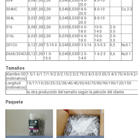
304
0,08
1,00
2,00
0,045
0,030
18.0-
8.0-10
20.0
304HC
0,08
1,00
2,00
0,045
0,030
18.0-
8.0-10
Cu 2-3
20.0
304L
0,03
1,00
2,00
0,045
0,030
18.0-
8.0-10
20.0
316
0,08
1,00
2,00
0,035
0,030
16.0-
10.0-
2.0-
18.0
14.0
3.0
316L
0,03
1,00
2,00
0,035
0,030
16.0-
10.0-
2.0-
18.0
14.0
3.0
201CU
0,12
1,00
7.5-10.0
0,045
0,030
13.5-16
3.5-5.5
0,5
N≤0.1
D668/204CU
0,12
1,00
11.0-
0,045
0,030
12.5-
1.6-2.5
0,6
N≤0.1
15.0
14.0
Tamaños
Alambre OD
1.5/1.6/1.7/1.9/2.0/2.15/2.5/2.75/2.8/3.0/3.05/3.4/3.75/4.0/4.2/
(milímetros)
Longitud
15/17/19/20/25/32/38/40/45/50/65/70/80/90/100/120/150
(milímetros)
la otra producción del tamaño según la petición del cliente
Paquete